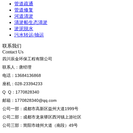
管道疏通
管道修复
河道清淤
清淤船生态清淤
淤泥脱水
污水转运/抽运
联系我们
Contact Us
四川辰金环保工程有限公司
联系人：唐经理
电话：13684136868
座机：028-23394233
Q Q：1770828340
邮箱：1770828340@qq.com
公司一部：成都市高新区益州大道1999号
公司二部：成都市龙泉驿区西河镇上游社区
公司三部：简阳市雄州大道（南段）49号