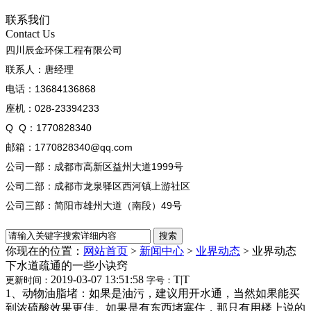
联系我们
Contact Us
四川辰金环保工程有限公司
联系人：唐经理
电话：13684136868
座机：028-23394233
Q Q：1770828340
邮箱：1770828340@qq.com
公司一部：成都市高新区益州大道1999号
公司二部：成都市龙泉驿区西河镇上游社区
公司三部：简阳市雄州大道（南段）49号
你现在的位置：
网站首页
>
新闻中心
>
业界动态
>
业界动态
下水道疏通的一些小诀窍
2019-03-07 13:51:58
T
|
T
更新时间：
字号：
1、动物油脂堵：如果是油污，建议用开水通，当然如果能买
到浓硫酸效果更佳。如果是有东西堵塞住，那只有用楼上说的