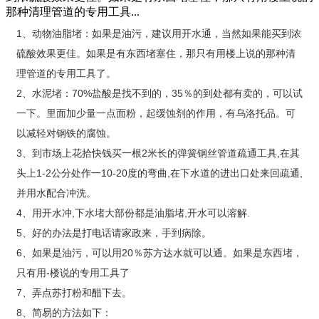
那种清理管道的专用工具...
1、动物油脂堵：如果是油污，建议用开水通，当然如果能买到浓
硫酸效果更佳。如果是有东西堵塞住，那只有用楼上说的那种清
理管道的专用工具了。
2、水泥堵：70%盐酸是找不到的，35％的到处都有卖的，可以试
一下。里面加少量一点面粉，起缓蚀剂的作用，有乌洛托品。可
以减轻对钢铁的腐蚀。
3、到市场上花拾快钱买一根2米长的弹簧钢丝管道疏通工具,在其
头上1-2公分处作一10-20度的弯曲,在下水道的进出口处来回疏通,
并用水配合冲洗。
4、用开水冲,下水堵大部份都是油脂堵,开水可以溶解.
5、好的办法是打电话请家政来，手到病除。
6、如果是油污，可以用20％苏方达水就可以通。如果是东西堵，
只有用-楼说的专用工具了
7、弄点苏打粉和醋下去。
8、简易的方法如下：