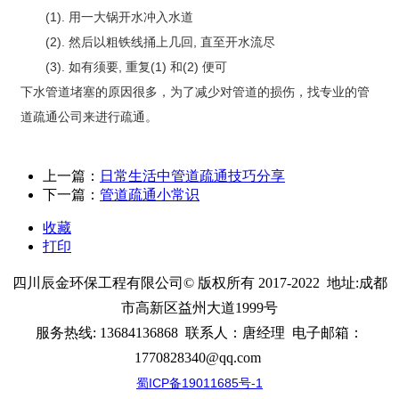
(1). 用一大锅开水冲入水道
(2). 然后以粗铁线捅上几回, 直至开水流尽
(3). 如有须要, 重复(1) 和(2) 便可
下水管道堵塞的原因很多，为了减少对管道的损伤，找专业的管
道疏通公司来进行疏通。
上一篇：
日常生活中管道疏通技巧分享
下一篇：
管道疏通小常识
收藏
打印
四川辰金环保工程有限公司
© 版权所有 2017-2022 地址:
成都
市高新区益州大道1999号
服务热线:
13684136868
联系人：唐经理
电子邮箱：
1770828340@qq.com
蜀ICP备19011685号-1