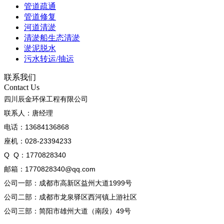
管道疏通
管道修复
河道清淤
清淤船生态清淤
淤泥脱水
污水转运/抽运
联系我们
Contact Us
四川辰金环保工程有限公司
联系人：唐经理
电话：13684136868
座机：028-23394233
Q Q：1770828340
邮箱：1770828340@qq.com
公司一部：成都市高新区益州大道1999号
公司二部：成都市龙泉驿区西河镇上游社区
公司三部：简阳市雄州大道（南段）49号