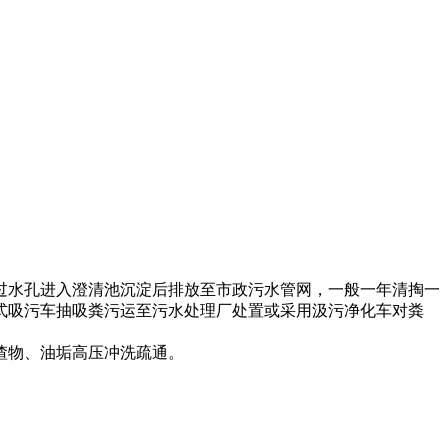
过水孔进入澄清池沉淀后排放至市政污水管网，一般一年清掏一
式吸污车抽吸粪污运至污水处理厂处置或采用汲污净化车对粪
渣物、油垢高压冲洗疏通。